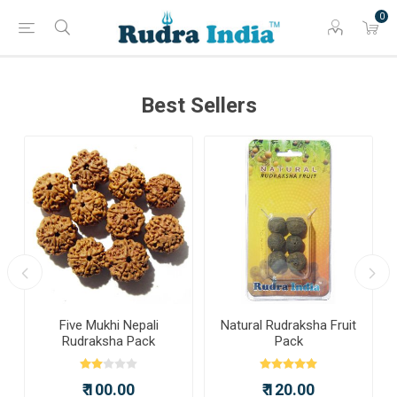
0
Best Sellers
a
Five Mukhi Nepali
Natural Rudraksha Fruit
Rudraksha Pack
Pack
₹ 100.00
₹ 120.00