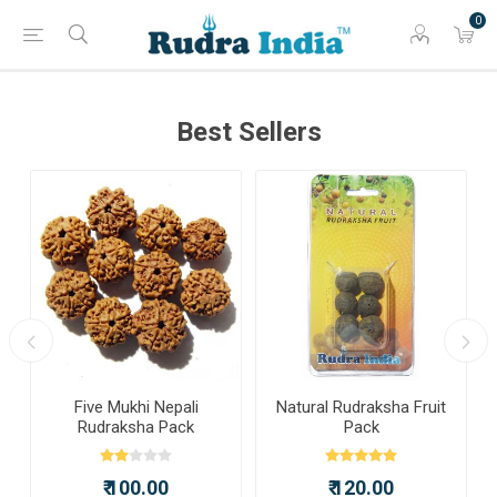
0
Best Sellers
a
Five Mukhi Nepali
Natural Rudraksha Fruit
Rudraksha Pack
Pack
₹ 100.00
₹ 120.00