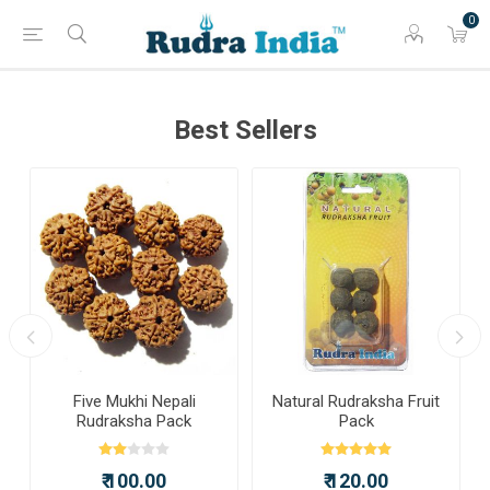
0
Best Sellers
a
Five Mukhi Nepali
Natural Rudraksha Fruit
Rudraksha Pack
Pack
₹ 100.00
₹ 120.00