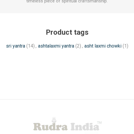
timeless piece of spiritual craftsmanship.
Product tags
sri yantra
(14)
,
ashtalaxmi yantra
(2)
,
asht laxmi chowki
(1)