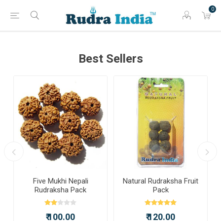
0
Best Sellers
a
Five Mukhi Nepali
Natural Rudraksha Fruit
Rudraksha Pack
Pack
₹ 100.00
₹ 120.00