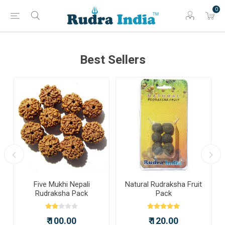
0
Best Sellers
a
Five Mukhi Nepali
Natural Rudraksha Fruit
Rudraksha Pack
Pack
₹ 100.00
₹ 120.00