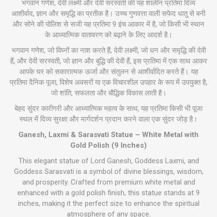
भगवान गणेश, देवी लक्ष्मी और देवी सरस्वती की यह शालीन प्रतिमा दिव्य
आशीर्वाद, ज्ञान और समृद्धि का प्रतीक है। उच्च गुणवत्ता वाली सफेद धातु से बनी
और सोने की पोलिश से सजी यह प्रतिमा 9 इंच आकार में है, जो किसी भी स्थान
के आध्यात्मिक वातावरण को बढ़ाने के लिए आदर्श है।
भगवान गणेश, जो विघ्नों का नाश करते हैं, देवी लक्ष्मी, जो धन और समृद्धि की देवी
हैं, और देवी सरस्वती, जो ज्ञान और बुद्धि की देवी हैं, इस प्रतिमा में एक साथ आकर
आपके घर को सकारात्मक ऊर्जा और संतुलन से आशीर्वादित करते हैं। यह
प्रतिमा दैनिक पूजा, विशेष अवसरों या एक विचारशील उपहार के रूप में उपयुक्त है,
जो शांति, सफलता और बौद्धिक विकास लाती है।
बेहद सुंदर कारीगरी और आध्यात्मिक महत्व के साथ, यह प्रतिमा किसी भी पूजा
स्थल में दिव्य सुरक्षा और मार्गदर्शन प्रदान करने वाला एक सुंदर जोड़ है।
Ganesh, Laxmi & Sarasvati Statue – White Metal with
Gold Polish (9 Inches)
This elegant statue of Lord Ganesh, Goddess Laxmi, and
Goddess Sarasvati is a symbol of divine blessings, wisdom,
and prosperity. Crafted from premium white metal and
enhanced with a gold polish finish, this statue stands at 9
inches, making it the perfect size to enhance the spiritual
atmosphere of any space.